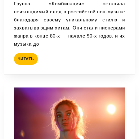
Группа «Комбинация» оставила
на
неизгладимый след в российской поп-музыке
российск
благодаря своему уникальному стилю и
поп-
захватывающим хитам. Они стали пионерами
музыку
жанра в конце 80-х — начале 90-х годов, и их
музыка до
ЧИТАТЬ
ЧИТАТЬ