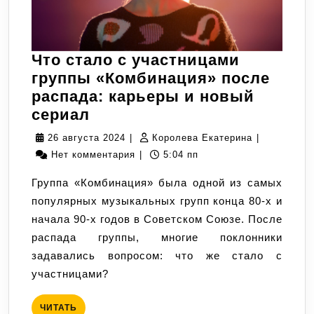
Что стало с участницами
группы «Комбинация» после
распада: карьеры и новый
Что
сериал
стало
26
Королева
26 августа 2024
|
Королева Екатерина
|
с
августа
Екатерина
Нет комментария
|
5:04 пп
участницами
2024
Группа «Комбинация» была одной из самых
группы
популярных музыкальных групп конца 80-х и
«Комбинация»
начала 90-х годов в Советском Союзе. После
после
распада группы, многие поклонники
распада:
задавались вопросом: что же стало с
карьеры
участницами?
и
новый
ЧИТАТЬ
ЧИТАТЬ