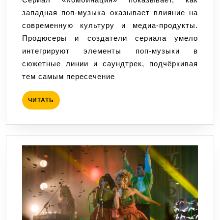
влияет
западная поп-музыка оказывает влияние на
на
современную культуру и медиа-продукты.
сериал
Продюсеры и создатели сериала умело
‘Комбинация’:
интегрируют элементы поп-музыки в
Истоки,
сюжетные линии и саундтрек, подчёркивая
примеры
тем самым пересечение
и
тренды
ЧИТАТЬ
ЧИТАТЬ