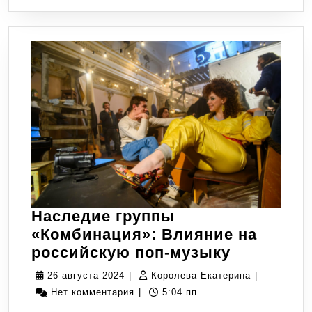
Наследие группы
«Комбинация»: Влияние на
Наследие
российскую поп-музыку
группы
26
Королева
26 августа 2024
|
Королева Екатерина
|
«Комбина
августа
Екатерина
Нет комментария
|
5:04 пп
Влияние
2024