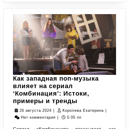
Как западная поп-музыка
влияет на сериал
‘Комбинация’: Истоки,
Как
примеры и тренды
западная
26
Королева
26 августа 2024
|
Королева Екатерина
|
поп-
августа
Екатерина
Нет комментария
|
5:05 пп
музыка
2024
Сериал «Комбинация» показывает, как