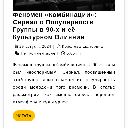
Феномен «Комбинации»:
Сериал о Популярности
Группы в 90-х и её
Феномен
Культурном Влиянии
«Комбинаци
26
Королева
26 августа 2024
|
Королева Екатерина
|
Сериал
августа
Екатерина
Нет комментария
|
5:05 пп
о
2024
Феномен группы «Комбинация» в 90-е годы
Популярнос
был неоспоримым. Сериал, посвященный
Группы
этой группе, ярко отражает их популярность
в
среди молодежи того времени. В статье
90-
рассмотрим, как именно сериал передает
х
атмосферу и культурное
и
её
ЧИТАТЬ
ЧИТАТЬ
Культурном
Влиянии