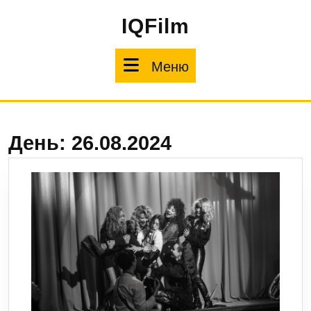
Перейти
IQFilm
к
содержимому
Меню
Меню
День:
26.08.2024