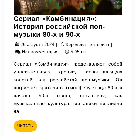
Сериал «Комбинация»:
История российской поп-
Сериал
музыки 80-х и 90-х
«Комбинация»:
26
Королева
26 августа 2024
|
Королева Екатерина
|
История
августа
Екатерина
Нет комментария
|
5:05 пп
российской
2024
Сериал «Комбинация» представляет собой
поп-
увлекательную хронику, охватывающую
музыки
золотой век российской поп-музыки. Он
80-
погружает зрителя в атмосферу конца 80-х и
х
начала 90-х годов, показывая, как
и
музыкальная культура той эпохи повлияла
90-
на
х
ЧИТАТЬ
ЧИТАТЬ