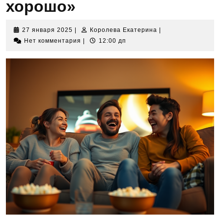
хорошо»
27
Королева
27 января 2025
|
Королева Екатерина
|
января
Екатерина
Нет комментария
|
12:00 дп
2025