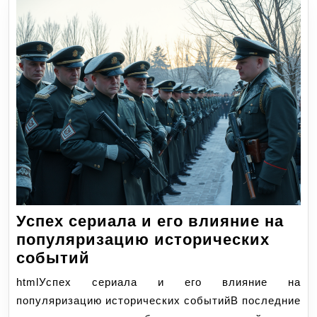
Успех сериала и его влияние на
популяризацию исторических
Успех
событий
сериала
htmlУспех сериала и его влияние на
и
популяризацию исторических событийВ последние
его