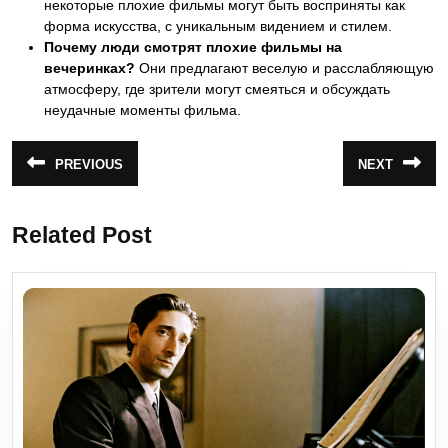
некоторые плохие фильмы могут быть восприняты как
форма искусства, с уникальным видением и стилем.
Почему люди смотрят плохие фильмы на
вечеринках?
Они предлагают веселую и расслабляющую
атмосферу, где зрители могут смеяться и обсуждать
неудачные моменты фильма.
Навигация
PREVIOUS
NEXT
Предыдущая
Следующая
по
запись:
запись:
записям
Related Post