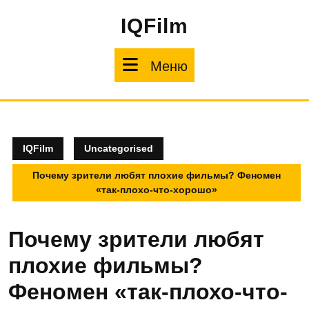
Перейти
IQFilm
к
содержимому
Меню
Меню
IQFilm
Uncategorised
Почему зрители любят плохие фильмы? Феномен
«так-плохо-что-хорошо»
Почему зрители любят
плохие фильмы?
Феномен «так-плохо-что-