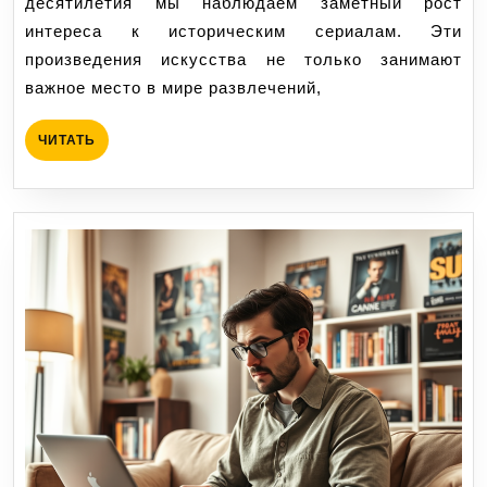
десятилетия мы наблюдаем заметный рост
влияние
интереса к историческим сериалам. Эти
на
произведения искусства не только занимают
популяризацию
важное место в мире развлечений,
исторических
событий
ЧИТАТЬ
ЧИТАТЬ